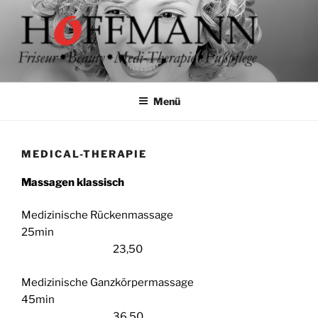
Zum
Inhalt
springen
Menü
MEDICAL-THERAPIE
Massagen klassisch
Medizinische Rückenmassage
25min
23,50
Medizinische Ganzkörpermassage
45min
36,50